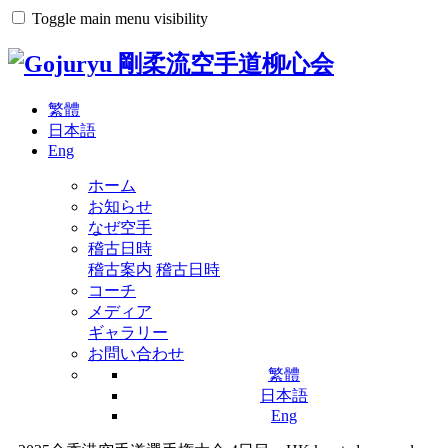
Toggle main menu visibility
繁體
日本語
Eng
ホーム
お知らせ
なぜ空手
稽古日時
稽古案内
稽古日時
コーチ
メディア
ギャラリー
お問い合わせ
繁體
日本語
Eng