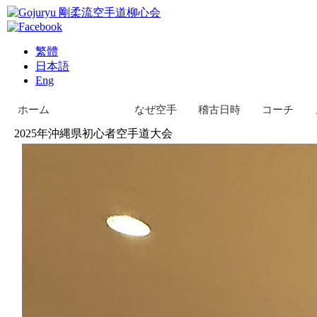
繁體
日本語
Eng
ホーム
お知らせ
なぜ空手
稽古日時
コーチ
2025年沖縄県初心者空手道大会